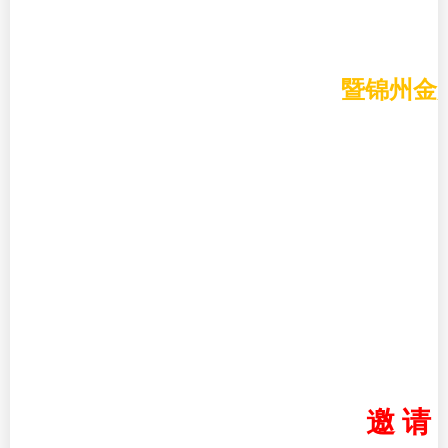
暨锦州金
邀 请 